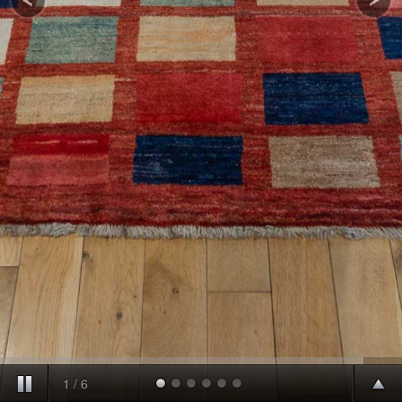
1
/
6