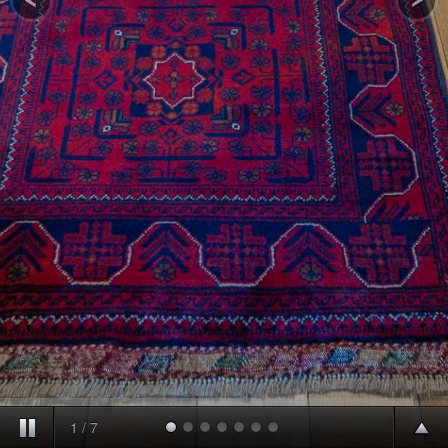
1
/
7