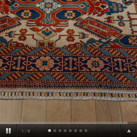
1
/
8